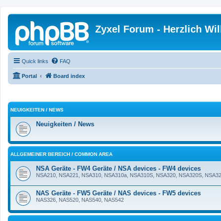
Zyxel Forum - Herzlich W
Quick links
FAQ
Portal
Board index
NEUIGKEITEN / NEWS
Neuigkeiten / News
ALLGEMEINER BEREICH / COMMON AREA
NSA Geräte - FW4 Geräte / NSA devices - FW4 devices
NSA210, NSA221, NSA310, NSA310a, NSA310S, NSA320, NSA320S, NSA32
NAS Geräte - FW5 Geräte / NAS devices - FW5 devices
NAS326, NAS520, NAS540, NAS542