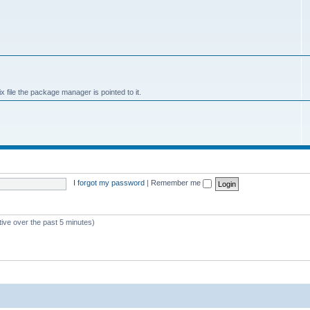
x file the package manager is pointed to it.
I forgot my password
|
Remember me
tive over the past 5 minutes)