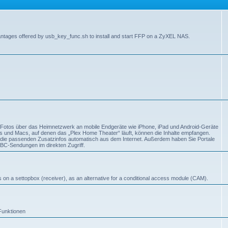
antages offered by usb_key_func.sh to install and start FFP on a ZyXEL NAS.
d Fotos über das Heimnetzwerk an mobile Endgeräte wie iPhone, iPad und Android-Geräte
Cs und Macs, auf denen das „Plex Home Theater“ läuft, können die Inhalte empfangen.
t die passenden Zusatzinfos automatisch aus dem Internet. Außerdem haben Sie Portale
C-Sendungen im direkten Zugriff.
s on a settopbox (receiver), as an alternative for a conditional access module (CAM).
Funktionen