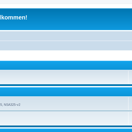
illkommen!
5, NSA325-v2