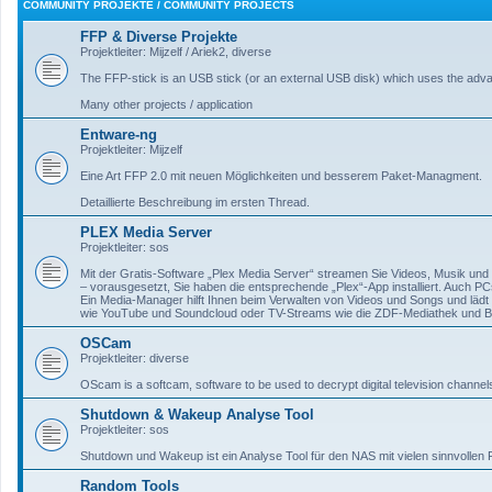
COMMUNITY PROJEKTE / COMMUNITY PROJECTS
FFP & Diverse Projekte
Projektleiter: Mijzelf / Ariek2, diverse
The FFP-stick is an USB stick (or an external USB disk) which uses the adv
Many other projects / application
Entware-ng
Projektleiter: Mijzelf
Eine Art FFP 2.0 mit neuen Möglichkeiten und besserem Paket-Managment.
Detaillierte Beschreibung im ersten Thread.
PLEX Media Server
Projektleiter: sos
Mit der Gratis-Software „Plex Media Server“ streamen Sie Videos, Musik un
– vorausgesetzt, Sie haben die entsprechende „Plex“-App installiert. Auch P
Ein Media-Manager hilft Ihnen beim Verwalten von Videos und Songs und läd
wie YouTube und Soundcloud oder TV-Streams wie die ZDF-Mediathek und BB
OSCam
Projektleiter: diverse
OScam is a softcam, software to be used to decrypt digital television channel
Shutdown & Wakeup Analyse Tool
Projektleiter: sos
Shutdown und Wakeup ist ein Analyse Tool für den NAS mit vielen sinnvollen 
Random Tools