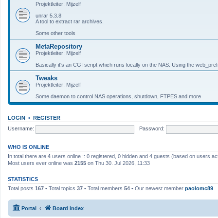
Projektleiter: Mijzelf
unrar 5.3.8
A tool to extract rar archives.
Some other tools
MetaRepository
Projektleiter: Mijzelf
Basically it's an CGI script which runs locally on the NAS. Using the web_prefi
Tweaks
Projektleiter: Mijzelf
Some daemon to control NAS operations, shutdown, FTPES and more
LOGIN
•
REGISTER
Username:
Password:
WHO IS ONLINE
In total there are
4
users online :: 0 registered, 0 hidden and 4 guests (based on users ac
Most users ever online was
2155
on Thu 30. Jul 2026, 11:33
STATISTICS
Total posts
167
• Total topics
37
• Total members
54
• Our newest member
paolomc89
Portal
Board index