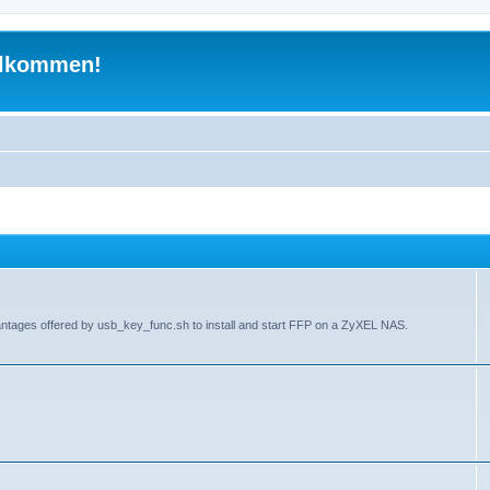
illkommen!
antages offered by usb_key_func.sh to install and start FFP on a ZyXEL NAS.