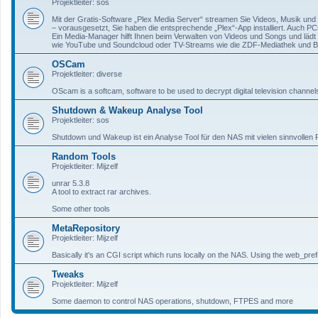
Projektleiter: sos
Mit der Gratis-Software „Plex Media Server“ streamen Sie Videos, Musik un
– vorausgesetzt, Sie haben die entsprechende „Plex“-App installiert. Auch P
Ein Media-Manager hilft Ihnen beim Verwalten von Videos und Songs und läd
wie YouTube und Soundcloud oder TV-Streams wie die ZDF-Mediathek und BB
OSCam
Projektleiter: diverse
OScam is a softcam, software to be used to decrypt digital television channel
Shutdown & Wakeup Analyse Tool
Projektleiter: sos
Shutdown und Wakeup ist ein Analyse Tool für den NAS mit vielen sinnvollen 
Random Tools
Projektleiter: Mijzelf
unrar 5.3.8
A tool to extract rar archives.
Some other tools
MetaRepository
Projektleiter: Mijzelf
Basically it's an CGI script which runs locally on the NAS. Using the web_prefi
Tweaks
Projektleiter: Mijzelf
Some daemon to control NAS operations, shutdown, FTPES and more