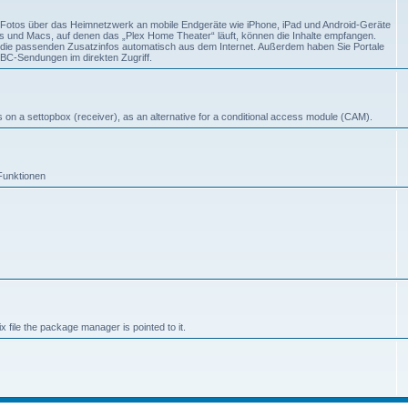
d Fotos über das Heimnetzwerk an mobile Endgeräte wie iPhone, iPad und Android-Geräte
Cs und Macs, auf denen das „Plex Home Theater“ läuft, können die Inhalte empfangen.
t die passenden Zusatzinfos automatisch aus dem Internet. Außerdem haben Sie Portale
C-Sendungen im direkten Zugriff.
s on a settopbox (receiver), as an alternative for a conditional access module (CAM).
Funktionen
x file the package manager is pointed to it.