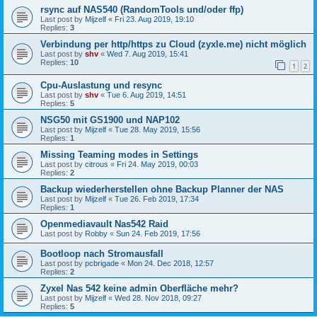
rsync auf NAS540 (RandomTools und/oder ffp)
Last post by
Mijzelf
«
Fri 23. Aug 2019, 19:10
Replies:
3
Verbindung per http/https zu Cloud (zyxle.me) nicht möglich
Last post by
shv
«
Wed 7. Aug 2019, 15:41
Replies:
10
1
2
Cpu-Auslastung und resync
Last post by
shv
«
Tue 6. Aug 2019, 14:51
Replies:
5
NSG50 mit GS1900 und NAP102
Last post by
Mijzelf
«
Tue 28. May 2019, 15:56
Replies:
1
Missing Teaming modes in Settings
Last post by
citrous
«
Fri 24. May 2019, 00:03
Replies:
2
Backup wiederherstellen ohne Backup Planner der NAS
Last post by
Mijzelf
«
Tue 26. Feb 2019, 17:34
Replies:
1
Openmediavault Nas542 Raid
Last post by
Robby
«
Sun 24. Feb 2019, 17:56
Bootloop nach Stromausfall
Last post by
pcbrigade
«
Mon 24. Dec 2018, 12:57
Replies:
2
Zyxel Nas 542 keine admin Oberfläche mehr?
Last post by
Mijzelf
«
Wed 28. Nov 2018, 09:27
Replies:
5