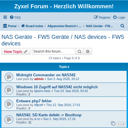
Zyxel Forum - Herzlich Willkommen!
FAQ
Register
Login
S
Portal
Board index
Allgemeiner Bereich / Common Area
NAS Geräte - FW5 Geräte / NAS devices - FW5 devices
e
NAS Geräte - FW5 Geräte / NAS devices - FW5
a
devices
r
Search
Advanced search
New Topic
c
13 topics • Page
1
of
1
h
Topics
Midnight Commander on NAS542
Last post by
admin
«
Sun 2. Aug 2026, 20:12
Windows 10 Zugriff auf NAS542 nicht möglich
Last post by
bjoern.metz
«
Tue 24. Sep 2019, 03:42
Replies:
2
Entware php7 fehler
Last post by
Mijzelf
«
Thu 12. Sep 2019, 17:01
Replies:
3
NAS542: SD Karte defekt -> Bootloop
Last post by
a-st
«
Sun 1. Sep 2019, 17:16
Replies:
11
1
2