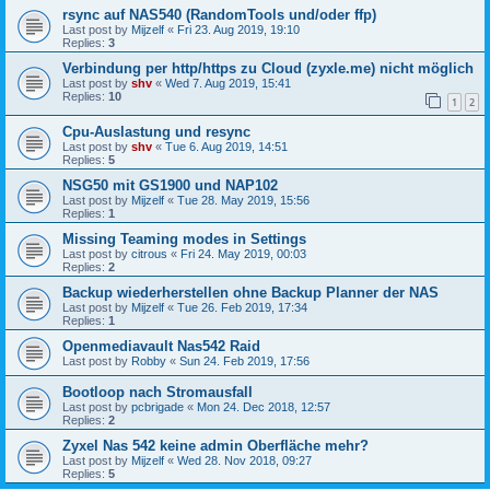
rsync auf NAS540 (RandomTools und/oder ffp)
Last post by
Mijzelf
«
Fri 23. Aug 2019, 19:10
Replies:
3
Verbindung per http/https zu Cloud (zyxle.me) nicht möglich
Last post by
shv
«
Wed 7. Aug 2019, 15:41
Replies:
10
1
2
Cpu-Auslastung und resync
Last post by
shv
«
Tue 6. Aug 2019, 14:51
Replies:
5
NSG50 mit GS1900 und NAP102
Last post by
Mijzelf
«
Tue 28. May 2019, 15:56
Replies:
1
Missing Teaming modes in Settings
Last post by
citrous
«
Fri 24. May 2019, 00:03
Replies:
2
Backup wiederherstellen ohne Backup Planner der NAS
Last post by
Mijzelf
«
Tue 26. Feb 2019, 17:34
Replies:
1
Openmediavault Nas542 Raid
Last post by
Robby
«
Sun 24. Feb 2019, 17:56
Bootloop nach Stromausfall
Last post by
pcbrigade
«
Mon 24. Dec 2018, 12:57
Replies:
2
Zyxel Nas 542 keine admin Oberfläche mehr?
Last post by
Mijzelf
«
Wed 28. Nov 2018, 09:27
Replies:
5