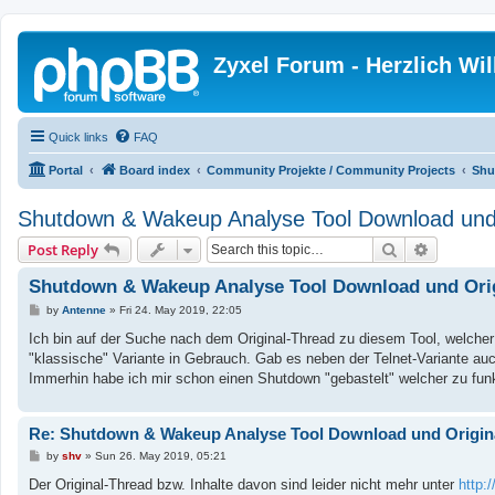
Zyxel Forum - Herzlich W
Quick links
FAQ
Portal
Board index
Community Projekte / Community Projects
Shu
Shutdown & Wakeup Analyse Tool Download und 
Search
Advanced
Post Reply
Shutdown & Wakeup Analyse Tool Download und Ori
P
by
Antenne
»
Fri 24. May 2019, 22:05
o
s
Ich bin auf der Suche nach dem Original-Thread zu diesem Tool, welcher a
t
"klassische" Variante in Gebrauch. Gab es neben der Telnet-Variante auc
Immerhin habe ich mir schon einen Shutdown "gebastelt" welcher zu f
Re: Shutdown & Wakeup Analyse Tool Download und Origin
P
by
shv
»
Sun 26. May 2019, 05:21
o
s
Der Original-Thread bzw. Inhalte davon sind leider nicht mehr unter
http:/
t