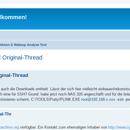
illkommen!
tdown & Wakeup Analyse Tool
Original-Thread
 search
ginal-Thread
uch die Downloads enthielt. Lässt der sich hier vielleicht einbauen/rekonstru
h eine für SSH? Grund: habe jetzt noch NAS 326 angeschafft und für die bräu
unktionieren scheint: C:\TOOLS\Putty\PLINK.EXE
root@192.168.x.xxx
-ssh -pw
al-Thr
/archive.org
verfügbar. Ein Kontakt zum ehemaligen Inhaber von
http://www.z