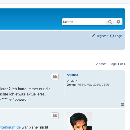
Search
Adva
Register
Login
2 posts • Page
1
of
1
Antenne
Posts:
1
Joined:
Fri 24. May 2019, 21:55
ieren? Ich hatte immer nur die
chte ich etwas aktuelleres.
 **** -v "poweroff"
T
o
p
yxelforum.de
war bisher nicht