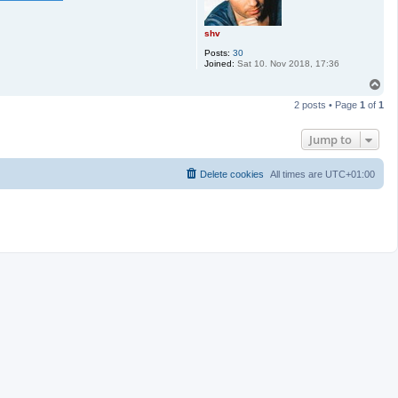
shv
Posts:
30
Joined:
Sat 10. Nov 2018, 17:36
T
o
2 posts • Page
1
of
1
p
Jump to
Delete cookies
All times are
UTC+01:00