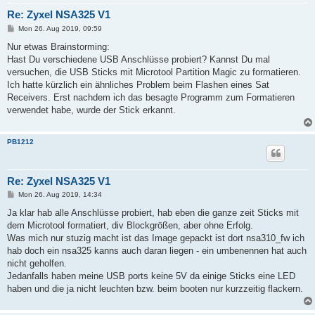
Re: Zyxel NSA325 V1
P
Mon 26. Aug 2019, 09:59
o
s
Nur etwas Brainstorming:
t
Hast Du verschiedene USB Anschlüsse probiert? Kannst Du mal
versuchen, die USB Sticks mit Microtool Partition Magic zu formatieren.
Ich hatte kürzlich ein ähnliches Problem beim Flashen eines Sat
Receivers. Erst nachdem ich das besagte Programm zum Formatieren
verwendet habe, wurde der Stick erkannt.
PB1212
Re: Zyxel NSA325 V1
P
Mon 26. Aug 2019, 14:34
o
s
Ja klar hab alle Anschlüsse probiert, hab eben die ganze zeit Sticks mit
t
dem Microtool formatiert, div Blockgrößen, aber ohne Erfolg.
Was mich nur stuzig macht ist das Image gepackt ist dort nsa310_fw ich
hab doch ein nsa325 kanns auch daran liegen - ein umbenennen hat auch
nicht geholfen.
Jedanfalls haben meine USB ports keine 5V da einige Sticks eine LED
haben und die ja nicht leuchten bzw. beim booten nur kurzzeitig flackern.