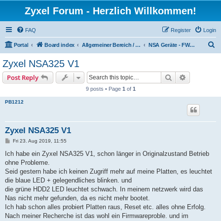
Zyxel Forum - Herzlich Willkommen!
FAQ
Register
Login
S
Portal
Board index
Allgemeiner Bereich / Common Area
NSA Geräte - FW4 Geräte / NSA devices - FW4 devices
e
Zyxel NSA325 V1
a
Search
Advanced s
Post Reply
r
9 posts • Page
1
of
1
c
PB1212
h
Zyxel NSA325 V1
P
Fri 23. Aug 2019, 11:55
o
s
Ich habe ein Zyxel NSA325 V1, schon länger in Originalzustand Betrieb
t
ohne Probleme.
Seid gestern habe ich keinen Zugriff mehr auf meine Platten, es leuchtet
die blaue LED + gelegendliches blinken. und
die grüne HDD2 LED leuchtet schwach. In meinem netzwerk wird das
Nas nicht mehr gefunden, da es nicht mehr bootet.
Ich hab schon alles probiert Platten raus, Reset etc. alles ohne Erfolg.
Nach meiner Recherche ist das wohl ein Firmwareproble. und im