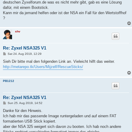
deutschen Zyxelforum.de was es nicht mehr gibt, gab es eine Lösung
dafür, mit einem Bootstick.
Kann mir da jemand helfen oder ist der NSA ein Fall für den Wertstoffhof
?
shv
Re: Zyxel NSA325 V1
P
Sat 24. Aug 2019, 12:29
o
s
Sieh Dir bitte mal den folgenden Link an. Vieleicht hilft das weiter.
t
http://metarepo.tk/Users/Mijzelf/RescueSticks/
PB1212
Re: Zyxel NSA325 V1
P
Sun 25. Aug 2019, 14:52
o
s
Danke für den Hinweis.
t
Ich hab mir das passende Image runtergeladen und auf einem FAT
formatierten USB Stick kopiert.
aber der NSA 325 weigert sich davon zu booten. Ich hab noch andere
Sticks probiert verschieden formatiert immer das gleiche.