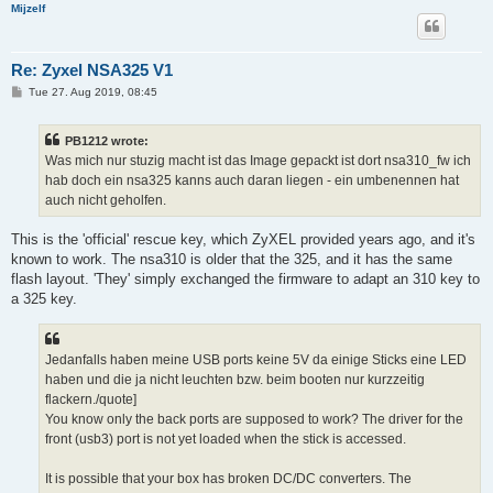
Mijzelf
Re: Zyxel NSA325 V1
P
Tue 27. Aug 2019, 08:45
o
s
t
PB1212 wrote:
Was mich nur stuzig macht ist das Image gepackt ist dort nsa310_fw ich
hab doch ein nsa325 kanns auch daran liegen - ein umbenennen hat
auch nicht geholfen.
This is the 'official' rescue key, which ZyXEL provided years ago, and it's
known to work. The nsa310 is older that the 325, and it has the same
flash layout. 'They' simply exchanged the firmware to adapt an 310 key to
a 325 key.
Jedanfalls haben meine USB ports keine 5V da einige Sticks eine LED
haben und die ja nicht leuchten bzw. beim booten nur kurzzeitig
flackern./quote]
You know only the back ports are supposed to work? The driver for the
front (usb3) port is not yet loaded when the stick is accessed.
It is possible that your box has broken DC/DC converters. The