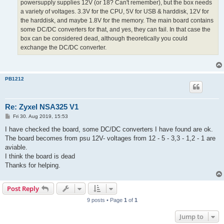
powersupply supplies 12V (or 18? Can't remember), but the box needs
a variety of voltages. 3.3V for the CPU, 5V for USB & harddisk, 12V for
the harddisk, and maybe 1.8V for the memory. The main board contains
some DC/DC converters for that, and yes, they can fail. In that case the
box can be considered dead, although theoretically you could
exchange the DC/DC converter.
PB1212
Re: Zyxel NSA325 V1
P
Fri 30. Aug 2019, 15:53
o
s
I have checked the board, some DC/DC converters I have found are ok.
t
The board becomes from psu 12V- voltages from 12 - 5 - 3,3 - 1,2 - 1 are
aviable.
I think the board is dead
Thanks for helping.
Post Reply
9 posts • Page
1
of
1
Jump to