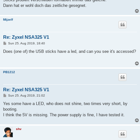
Dann hat er wohl doch das zeitliche gesegnet.
Mijzelf
Re: Zyxel NSA325 V1
P
Sun 25. Aug 2019, 18:40
o
s
Does (one of) the USB sticks have a led, and can you see it's accessed?
t
PB1212
Re: Zyxel NSA325 V1
P
Sun 25. Aug 2019, 21:02
o
s
Yes some have a LED, who does not shine, two times very short, by
t
booting.
I think the 5V is missing. The power supply is fine, I have tested it.
shv