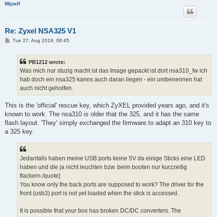
Mijzelf
Re: Zyxel NSA325 V1
P
Tue 27. Aug 2019, 08:45
o
s
t
PB1212 wrote:
Was mich nur stuzig macht ist das Image gepackt ist dort nsa310_fw ich
hab doch ein nsa325 kanns auch daran liegen - ein umbenennen hat
auch nicht geholfen.
This is the 'official' rescue key, which ZyXEL provided years ago, and it's
known to work. The nsa310 is older that the 325, and it has the same
flash layout. 'They' simply exchanged the firmware to adapt an 310 key to
a 325 key.
Jedanfalls haben meine USB ports keine 5V da einige Sticks eine LED
haben und die ja nicht leuchten bzw. beim booten nur kurzzeitig
flackern./quote]
You know only the back ports are supposed to work? The driver for the
front (usb3) port is not yet loaded when the stick is accessed.
It is possible that your box has broken DC/DC converters. The