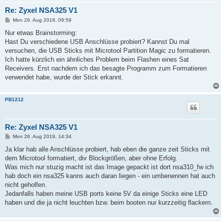
Re: Zyxel NSA325 V1
P
Mon 26. Aug 2019, 09:59
o
s
Nur etwas Brainstorming:
t
Hast Du verschiedene USB Anschlüsse probiert? Kannst Du mal
versuchen, die USB Sticks mit Microtool Partition Magic zu formatieren.
Ich hatte kürzlich ein ähnliches Problem beim Flashen eines Sat
Receivers. Erst nachdem ich das besagte Programm zum Formatieren
verwendet habe, wurde der Stick erkannt.
PB1212
Re: Zyxel NSA325 V1
P
Mon 26. Aug 2019, 14:34
o
s
Ja klar hab alle Anschlüsse probiert, hab eben die ganze zeit Sticks mit
t
dem Microtool formatiert, div Blockgrößen, aber ohne Erfolg.
Was mich nur stuzig macht ist das Image gepackt ist dort nsa310_fw ich
hab doch ein nsa325 kanns auch daran liegen - ein umbenennen hat auch
nicht geholfen.
Jedanfalls haben meine USB ports keine 5V da einige Sticks eine LED
haben und die ja nicht leuchten bzw. beim booten nur kurzzeitig flackern.