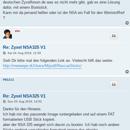
deutschen Zyxelforum.de was es nicht mehr gibt, gab es eine Lösung
dafür, mit einem Bootstick.
Kann mir da jemand helfen oder ist der NSA ein Fall für den Wertstoffhof
?
shv
Re: Zyxel NSA325 V1
P
Sat 24. Aug 2019, 12:29
o
s
Sieh Dir bitte mal den folgenden Link an. Vieleicht hilft das weiter.
t
http://metarepo.tk/Users/Mijzelf/RescueSticks/
PB1212
Re: Zyxel NSA325 V1
P
Sun 25. Aug 2019, 14:52
o
s
Danke für den Hinweis.
t
Ich hab mir das passende Image runtergeladen und auf einem FAT
formatierten USB Stick kopiert.
aber der NSA 325 weigert sich davon zu booten. Ich hab noch andere
Sticks probiert verschieden formatiert immer das gleiche.