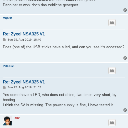
Dann hat er wohl doch das zeitliche gesegnet.
Mijzelf
Re: Zyxel NSA325 V1
P
Sun 25. Aug 2019, 18:40
o
s
Does (one of) the USB sticks have a led, and can you see it's accessed?
t
PB1212
Re: Zyxel NSA325 V1
P
Sun 25. Aug 2019, 21:02
o
s
Yes some have a LED, who does not shine, two times very short, by
t
booting.
I think the 5V is missing. The power supply is fine, I have tested it.
shv