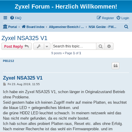
Zyxel Forum - Herzlich Willkommen!
FAQ
Register
Login
S
Portal
Board index
Allgemeiner Bereich / Common Area
NSA Geräte - FW4 Geräte / NSA devices - FW4 devices
e
Zyxel NSA325 V1
a
Search
Advanced s
Post Reply
r
9 posts • Page
1
of
1
c
PB1212
h
Zyxel NSA325 V1
P
Fri 23. Aug 2019, 11:55
o
s
Ich habe ein Zyxel NSA325 V1, schon länger in Originalzustand Betrieb
t
ohne Probleme.
Seid gestern habe ich keinen Zugriff mehr auf meine Platten, es leuchtet
die blaue LED + gelegendliches blinken. und
die grüne HDD2 LED leuchtet schwach. In meinem netzwerk wird das
Nas nicht mehr gefunden, da es nicht mehr bootet.
Ich hab schon alles probiert Platten raus, Reset etc. alles ohne Erfolg.
Nach meiner Recherche ist das wohl ein Firmwareproble. und im