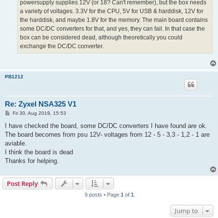
powersupply supplies 12V (or 18? Can't remember), but the box needs
a variety of voltages. 3.3V for the CPU, 5V for USB & harddisk, 12V for
the harddisk, and maybe 1.8V for the memory. The main board contains
some DC/DC converters for that, and yes, they can fail. In that case the
box can be considered dead, although theoretically you could
exchange the DC/DC converter.
PB1212
Re: Zyxel NSA325 V1
P
Fri 30. Aug 2019, 15:53
o
s
I have checked the board, some DC/DC converters I have found are ok.
t
The board becomes from psu 12V- voltages from 12 - 5 - 3,3 - 1,2 - 1 are
aviable.
I think the board is dead
Thanks for helping.
Post Reply
9 posts • Page
1
of
1
Jump to