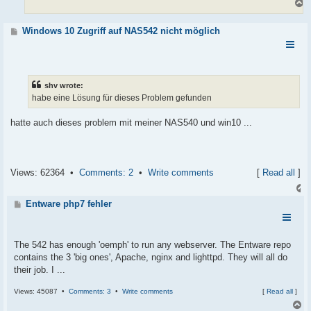
T
o
p
Windows 10 Zugriff auf NAS542 nicht möglich
shv wrote:
habe eine Lösung für dieses Problem gefunden
hatte auch dieses problem mit meiner NAS540 und win10 ...
Views: 62364 •
Comments: 2
•
Write comments
[
Read all
]
Entware php7 fehler
The 542 has enough 'oemph' to run any webserver. The Entware repo
contains the 3 'big ones', Apache, nginx and lighttpd. They will all do
their job. I ...
Views: 45087 •
Comments: 3
•
Write comments
[
Read all
]
T