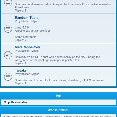
Shutdown und Wakeup ist ein Analyse Tool für den NAS mit vielen sinnvollen
Funktionen
Topics:
2
Random Tools
Projektleiter: Mijzelf
unrar 5.3.8
A tool to extract rar archives.
Some other tools
Topics:
2
MetaRepository
Projektleiter: Mijzelf
Basically it's an CGI script which runs locally on the NAS. Using the
web_prefix file the package manager is pointed to it.
Topics:
1
Tweaks
Projektleiter: Mijzelf
Some daemon to control NAS operations, shutdown, FTPES and more
Topics:
1
Poll
No polls available
Who is online?
In total there are
6
users online :: 0 registered, 0 hidden and 6 guests (based on users