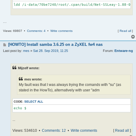
ldd /i-data/70be7240/root/.cpan/build/Net-SSLeay-1.88-0/b
...
Views: 69807 •
Comments: 4
•
Write comments
[
Read all
]
[HOWTO] Install samba 3.6.25 on a ZyXEL fw4 nas
Last post by:
mes
»
Sat 28. Sep 2019, 11:25
Forum:
Entware-ng
Mijzelf wrote:
mes wrote:
My fault was that I was always trying the comands with "su" (as
stated in the HowTo), alternatively with user "adm
CODE:
SELECT ALL
echo $
...
Views: 534610 •
Comments: 12
•
Write comments
[
Read all
]