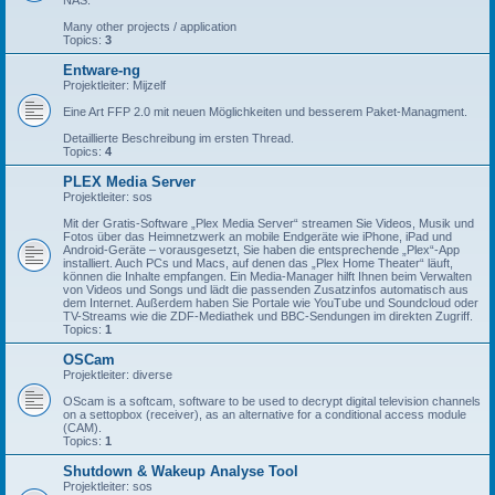
Many other projects / application
Topics:
3
Entware-ng
Projektleiter: Mijzelf
Eine Art FFP 2.0 mit neuen Möglichkeiten und besserem Paket-Managment.
Detaillierte Beschreibung im ersten Thread.
Topics:
4
PLEX Media Server
Projektleiter: sos
Mit der Gratis-Software „Plex Media Server“ streamen Sie Videos, Musik und
Fotos über das Heimnetzwerk an mobile Endgeräte wie iPhone, iPad und
Android-Geräte – vorausgesetzt, Sie haben die entsprechende „Plex“-App
installiert. Auch PCs und Macs, auf denen das „Plex Home Theater“ läuft,
können die Inhalte empfangen. Ein Media-Manager hilft Ihnen beim Verwalten
von Videos und Songs und lädt die passenden Zusatzinfos automatisch aus
dem Internet. Außerdem haben Sie Portale wie YouTube und Soundcloud oder
TV-Streams wie die ZDF-Mediathek und BBC-Sendungen im direkten Zugriff.
Topics:
1
OSCam
Projektleiter: diverse
OScam is a softcam, software to be used to decrypt digital television channels
on a settopbox (receiver), as an alternative for a conditional access module
(CAM).
Topics:
1
Shutdown & Wakeup Analyse Tool
Projektleiter: sos