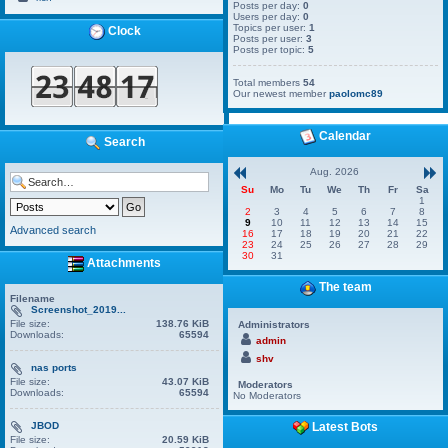
Posts per day:
0
Users per day:
0
Topics per user:
1
Clock
Posts per user:
3
Posts per topic:
5
Total members
54
Our newest member
paolomc89
Calendar
Search
Aug. 2026
Su
Mo
Tu
We
Th
Fr
Sa
1
2
3
4
5
6
7
8
9
10
11
12
13
14
15
Advanced search
16
17
18
19
20
21
22
23
24
25
26
27
28
29
30
31
Attachments
The team
Filename
Screenshot_2019...
File size:
138.76 KiB
Administrators
Downloads:
65594
admin
shv
nas ports
File size:
43.07 KiB
Moderators
Downloads:
65594
No Moderators
Latest Bots
JBOD
File size:
20.59 KiB