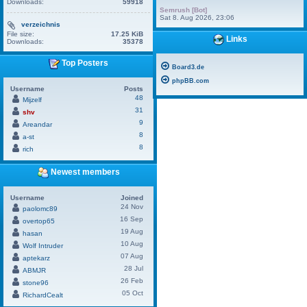
Downloads:
59918
Semrush [Bot]
Sat 8. Aug 2026, 23:06
verzeichnis
File size:
17.25 KiB
Links
Downloads:
35378
Top Posters
Board3.de
phpBB.com
Username
Posts
48
Mijzelf
31
shv
9
Areandar
8
a-st
8
rich
Newest members
Username
Joined
24 Nov
paolomc89
16 Sep
overtop65
19 Aug
hasan
10 Aug
Wolf Intruder
07 Aug
aptekarz
28 Jul
ABMJR
26 Feb
stone96
05 Oct
RichardCealt