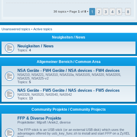
o
p
1
2
3
4
5
8
36 topics • Page
1
of
8
•
…
Unanswered topics
•
Active topics
Neuigkeiten / News
Neuigkeiten / News
Topics:
4
Allgemeiner Bereich / Common Area
NSA Geräte - FW4 Geräte / NSA devices - FW4 devices
NSA210, NSA221, NSA310, NSA310a, NSA310S, NSA320, NSA320S,
NSA325, NSA325-v2
Topics:
5
NAS Geräte - FW5 Geräte / NAS devices - FW5 devices
NAS326, NAS520, NAS540, NAS542
Topics:
13
Community Projekte / Community Projects
FFP & Diverse Projekte
Projektleiter: Mijzelf / Ariek2, diverse
The FFP-stick is an USB stick (or an external USB disk) which uses the
advantages offered by usb_key_func.sh to install and start FFP on a ZyXEL
NAS.