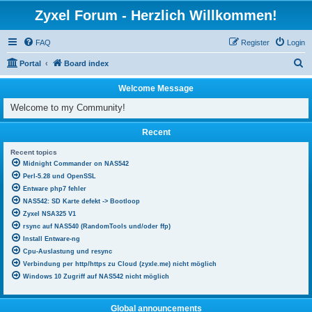
Zyxel Forum - Herzlich Willkommen!
FAQ
Register
Login
S
Portal
Board index
e
Welcome Message
a
Welcome to my Community!
r
c
Recent
h
Recent topics
Midnight Commander on NAS542
Perl-5.28 und OpenSSL
Entware php7 fehler
NAS542: SD Karte defekt -> Bootloop
Zyxel NSA325 V1
rsync auf NAS540 (RandomTools und/oder ffp)
Install Entware-ng
Cpu-Auslastung und resync
Verbindung per http/https zu Cloud (zyxle.me) nicht möglich
Windows 10 Zugriff auf NAS542 nicht möglich
Global announcements