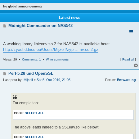
No global announcements
Latest news
Midnight Commander on NAS542
A working library libiconv.so.2 for NAS542 is available here:
http://zyxel.ddnss.eu/Users/Mijzelf/zyp ... nv.so.2.gz
Views: 29 •
Comments: 1
•
Write comments
[
Read all
]
Perl-5.28 und OpenSSL
Last post by:
Mijzelf
»
Sat 5. Oct 2019, 21:05
Forum:
Entware-ng
For completion:
CODE:
SELECT ALL
The above leads indeed to a SSLeay.so like below:
CODE:
SELECT ALL