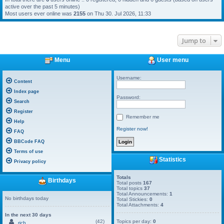
active over the past 5 minutes)
Most users ever online was
2155
on Thu 30. Jul 2026, 11:33
Jump to
Menu
User menu
Username:
Content
Index page
Password:
Search
Register
Remember me
Help
Register now!
FAQ
BBCode FAQ
Terms of use
Statistics
Privacy policy
Totals
Birthdays
Total posts
167
Total topics
37
Total Announcements:
1
No birthdays today
Total Stickies:
0
Total Attachments:
4
In the next 30 days
(42)
Topics per day:
0
rich